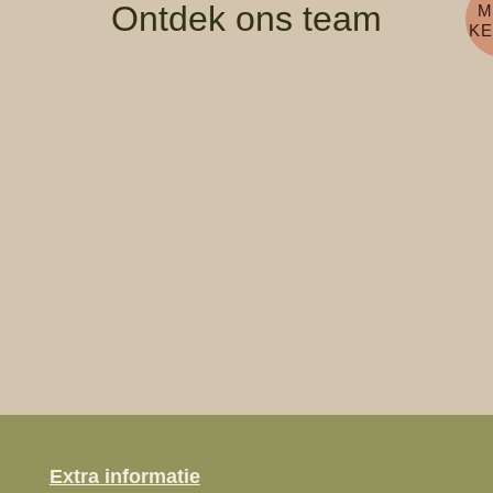
Ontdek ons team
M
KE
Extra informatie