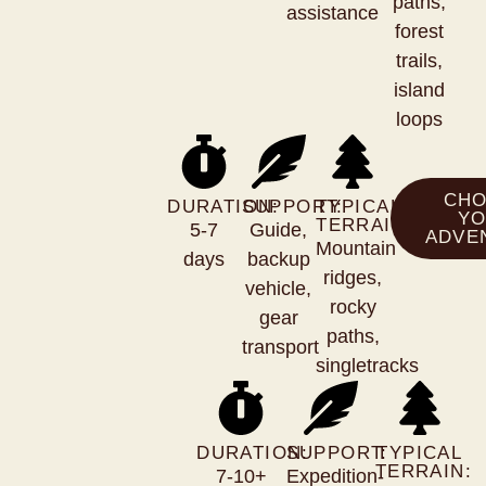
paths,
assistance
forest
trails,
island
loops
CH
DURATION:
SUPPORT:
TYPICAL
Y
TERRAIN:
5-7
Guide,
ADVE
Mountain
days
backup
ridges,
vehicle,
rocky
gear
paths,
transport
singletracks
DURATION:
SUPPORT:
TYPICAL
TERRAIN:
7-10+
Expedition-