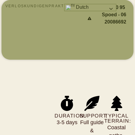
VERLOSKUNDIGENPRAKTIJK
Dutch
010 495 20 95
Spoed - 06
20086692
DURATION:
SUPPORT:
TYPICAL
TERRAIN:
3-5 days
Full guide
Coastal
&