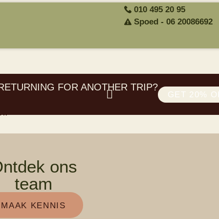
010 495 20 95
Spoed - 06 20086692
RETURNING FOR ANOTHER TRIP?
GET 20% O
n.
ntdek ons
team
MAAK KENNIS