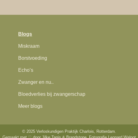
Blogs
Miskraam
Borstvoeding
Echo’s
Zwanger en nu..
Bloedverlies bij zwangerschap
Meer blogs
© 2025 Verloskundigen Praktijk Charlois, Rotterdam.
Gemaakt met ♡ door
Jilke Tanis
&
Brandstone
. Fotografie
Leonard Walpot