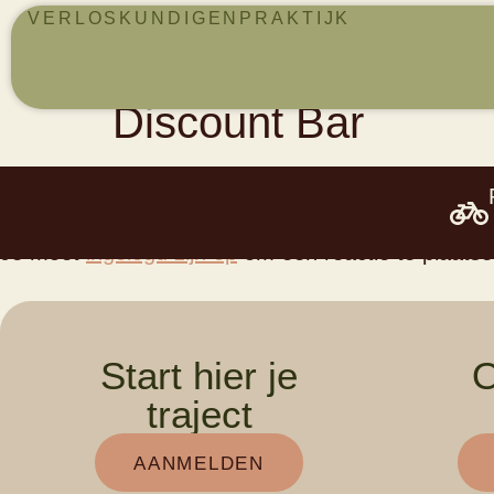
VERLOSKUNDIGENPRAKTIJK
Discount Bar
Geef een reactie
Je moet
ingelogd zijn op
om een reactie te plaatse
Start hier je
O
traject
AANMELDEN